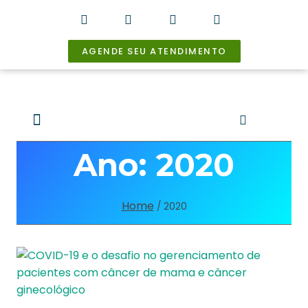
AGENDE SEU ATENDIMENTO
Prof.Dr. José David Kandelman
Câncer de Mama
Câncer Ginecológico
Breast Friends
Ano: 2020
Home
/
2020