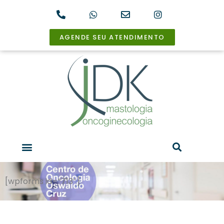
AGENDE SEU ATENDIMENTO
[wpforms id=”713″]