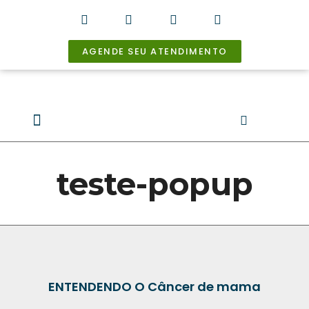
AGENDE SEU ATENDIMENTO
Prof.Dr. José David Kandelman
Câncer de Mama
Câncer Ginecológico
Breast Friends
teste-popup
ENTENDENDO O Câncer de mama