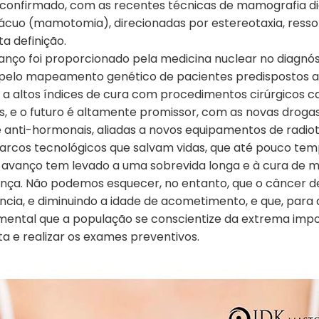
e confirmado, com as recentes técnicas de mamografia di
 vácuo (mamotomia), direcionadas por estereotaxia, resso
 definição.
anço foi proporcionado pela medicina nuclear no diagnóst
e pelo mapeamento genético de pacientes predispostos 
o a altos índices de cura com procedimentos cirúrgicos
 e o futuro é altamente promissor, com as novas drogas 
anti-hormonais, aliadas a novos equipamentos de radiot
arcos tecnológicos que salvam vidas, que até pouco temp
 avanço tem levado a uma sobrevida longa e à cura de 
ça. Não podemos esquecer, no entanto, que o câncer 
cia, e diminuindo a idade de acometimento, e que, para q
mental que a população se conscientize da extrema impo
ta e realizar os exames preventivos.