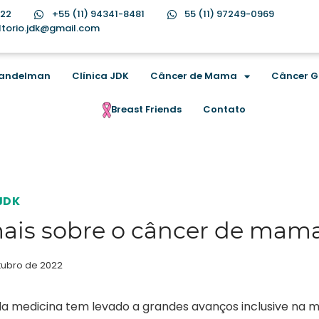
622
+55 (11) 94341-8481
55 (11) 97249-0969
ltorio.jdk@gmail.com
 Kandelman
Clínica JDK
Câncer de Mama
Câncer G
Breast Friends
Contato
JDK
ais sobre o câncer de mam
tubro de 2022
 da medicina tem levado a grandes avanços inclusive na m