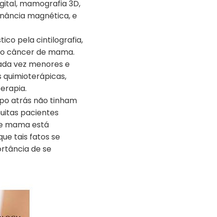
gital, mamografia 3D,
nância magnética, e
ico pela cintilografia,
ao câncer de mama.
 cada vez menores e
quimioterápicas,
erapia.
o atrás não tinham
muitas pacientes
de mama está
ue tais fatos se
rtância de se