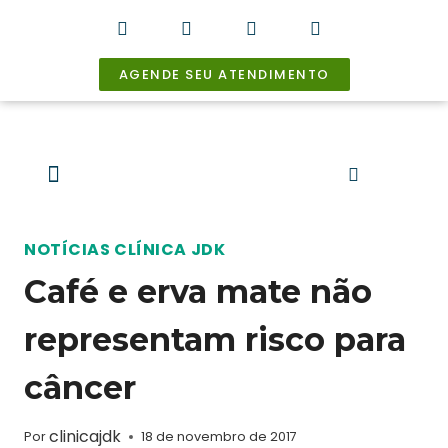
AGENDE SEU ATENDIMENTO
Prof.Dr. José David Kandelman
Câncer de Mama
Câncer Ginecológico
Breast Friends
NOTÍCIAS CLÍNICA JDK
Café e erva mate não
representam risco para
câncer
clinicajdk
Por
18 de novembro de 2017