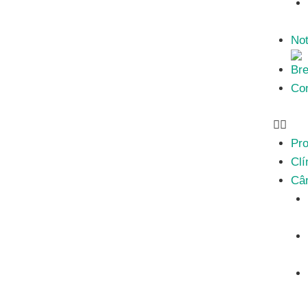
Not
Bre
Con
Pro
Clí
Câ