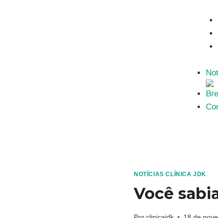
Not
Bre
Con
NOTÍCIAS CLÍNICA JDK
Você sabi
Por
clinicajdk
18 de nov