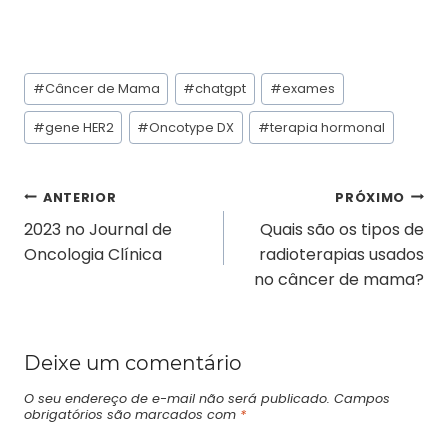
#
Câncer de Mama
#
chatgpt
#
exames
#
gene HER2
#
Oncotype DX
#
terapia hormonal
ANTERIOR
PRÓXIMO
2023 no Journal de
Quais são os tipos de
Oncologia Clínica
radioterapias usados
no câncer de mama?
Deixe um comentário
O seu endereço de e-mail não será publicado.
Campos
obrigatórios são marcados com
*