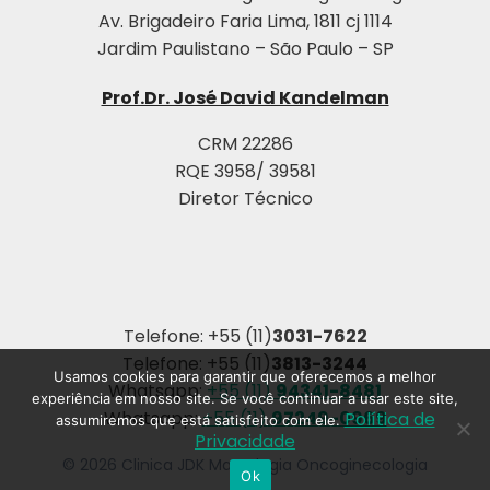
Av. Brigadeiro Faria Lima, 1811 cj 1114
Jardim Paulistano – São Paulo – SP
Prof.Dr. José David Kandelman
CRM 22286
RQE 3958/ 39581
Diretor Técnico
Telefone: +55 (11)
3031-7622
Telefone: +55 (11)
3813-3244
Usamos cookies para garantir que oferecemos a melhor
Whatsapp:
+55 (11)
94341-8481
experiência em nosso site. Se você continuar a usar este site,
Whatsapp:
+55 (11)
97249-0969
Política de
assumiremos que está satisfeito com ele.
Privacidade
© 2026 Clinica JDK Mastologia Oncoginecologia
Ok